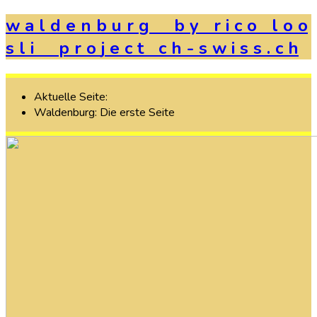
w
a
l
d
e
n
b
u
r
g
b
y
r
i
c
o
l
o
o
s
l
i
p
r
o
j
e
c
t
c
h
-
s
w
i
s
s
.
c
h
Aktuelle Seite:
Waldenburg: Die erste Seite