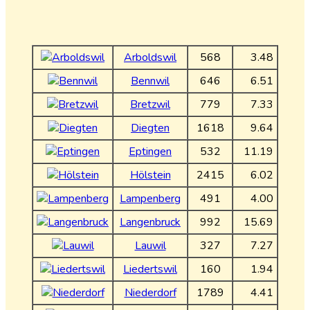
Arboldswil
568
3.48
Bennwil
646
6.51
Bretzwil
779
7.33
Diegten
1618
9.64
Eptingen
532
11.19
Hölstein
2415
6.02
Lampenberg
491
4.00
Langenbruck
992
15.69
Lauwil
327
7.27
Liedertswil
160
1.94
Niederdorf
1789
4.41