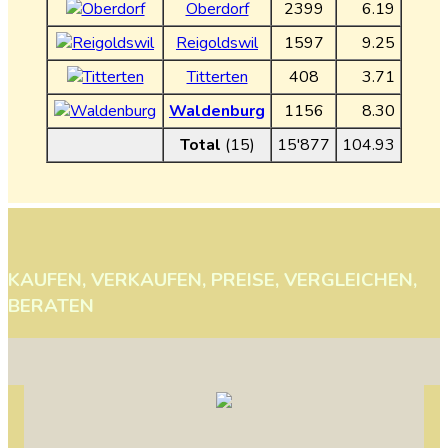
Oberdorf
2399
6.19
Reigoldswil
1597
9.25
Titterten
408
3.71
Waldenburg
1156
8.30
Total
(15)
15'877
104.93
KAUFEN,
VERKAUFEN,
PREISE,
VERGLEICHEN,
BERATEN